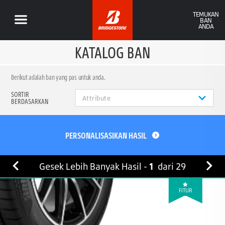
TEMUKAN
BAN
ANDA
KATALOG BAN
Berikut adalah ban yang pas untuk anda.
SORTIR
BERDASARKAN
PERSONALISASIKAN HASIL
Gesek Lebih Banyak Hasil -
1
dari
29
FITUR