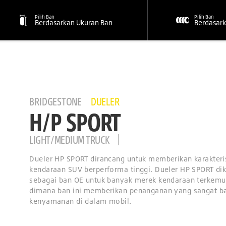
Pilih Ban
Pilih Ban
Berdasarkan Ukuran Ban
Berdasark
BRIDGESTONE
DUELER
H/P SPORT
LIGHT/MEDIUM TRUCK
Dueler HP SPORT dirancang untuk memberikan karakter
kendaraan SUV berperforma tinggi. Dueler HP SPORT d
sebagai ban OE untuk banyak merek kendaraan terkemuk
dimana ban ini memberikan penanganan yang sangat ba
kenyamanan di dalam mobil.