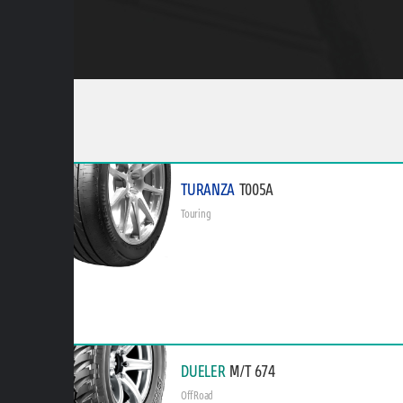
TURANZA
T005A
Touring
DUELER
M/T 674
Off Road