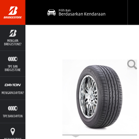
Pilih Ban
Berdasarkan Kendaraan
MENGAPA
BRIDGESTONE?
TIPE BAN
BRIDGESTONE
MENGAPA DAYTON?
TIPE BAN DAYTON