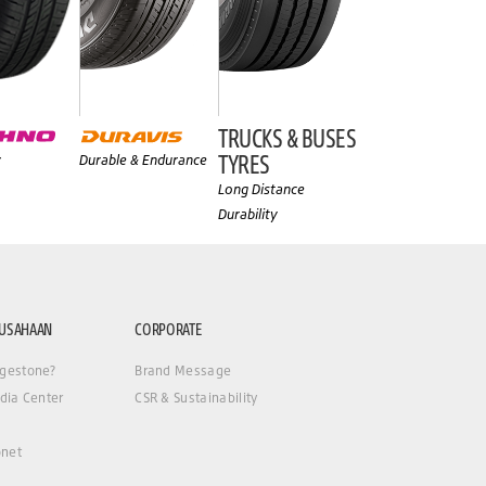
TRUCKS & BUSES
TYRES
y
Durable & Endurance
Long Distance
Durability
RUSAHAAN
CORPORATE
gestone?
Brand Message
dia Center
CSR & Sustainability
net