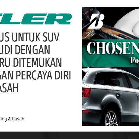
US UNTUK SUV
UDI DENGAN
ARU DITEMUKAN
N PERCAYA DIRI
ASAH
ring & basah