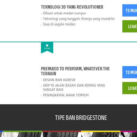
TEKNOLOGI 3D YANG REVOLUTIONER
TEMU
Dibuat untuk medan Lumpur
Teknologi yang tangguh, Kinerja yang mutakhir
Siap di segala medan
LIHA
FITUR
PREPARED TO PERFORM, WHATEVER THE
TEMU
TERRAIN
DESAIN BAN AGRESIF
GRIP DI JALAN BASAH DAN KERING YANG
LIHA
SANGAT BAIK
PENINGKATAN JARAK TEMPUH
TIPE BAN BRIDGESTONE