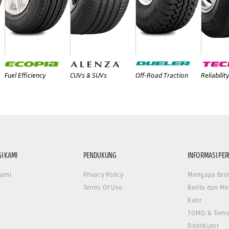
Fuel Efficiency
CUVs & SUVs
Off-Road Traction
Reliabilit
I KAMI
PENDUKUNG
INFORMASI PE
Kami
Privacy Policy
Mengapa Brid
Terms Of Use
Berita dan Me
Karir
TOMO & Tomo
Distributor