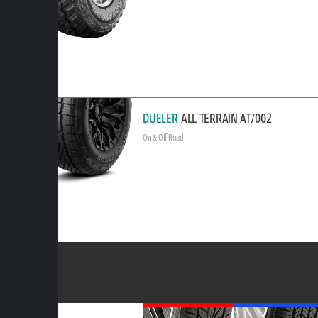
DUELER
ALL TERRAIN AT/002
On & Off Road