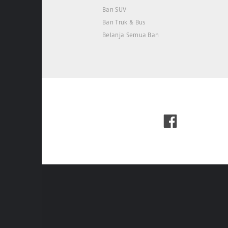
Ban SUV
Ban Truk & Bus
Belanja Semua Ban