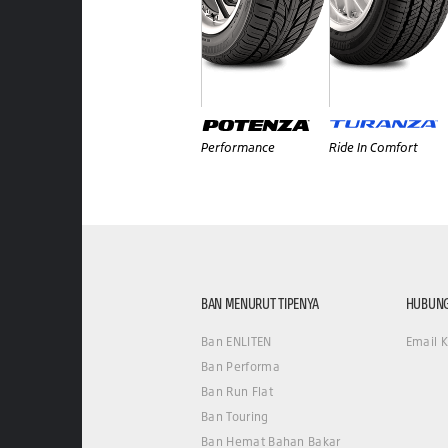
Performance
Ride In Comfort
BAN MENURUT TIPENYA
HUBUNG
Ban ENLITEN
Email 
Ban Performa
Ban Run Flat
Ban Touring
Ban Hemat Bahan Bakar