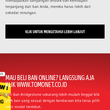
mendapatkan tumpangan terbaik dan kehidupan
terpanjang dari ban Anda, mereka harus lebih dari
sekedar renungan.
KLIK UNTUK MENGETAHUI LEBIH LANJUT
MAU BELI BAN ONLINE? LANGSUNG AJA
KLIK WWW.TOMONET.CO.ID
Beli Ban Bridgestone sekarang lebih mudah tinggal klik
pilih ban yang sesuai dengan kendaraan kita terus pilih
toko model terdekat.