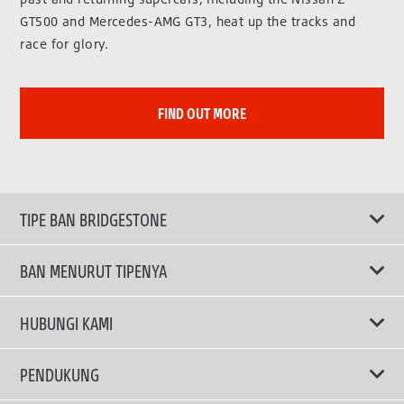
GT500 and Mercedes-AMG GT3, heat up the tracks and
race for glory.
FIND OUT MORE
TIPE BAN BRIDGESTONE
BAN MENURUT TIPENYA
Ban ENLITEN
HUBUNGI KAMI
Ban Performa
Email Kami
PENDUKUNG
Ban Run Flat