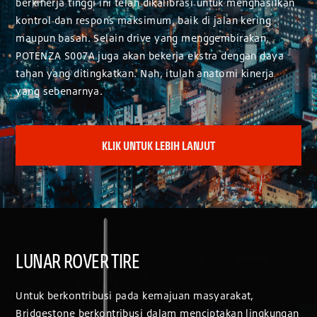
berkinerja tinggi ini telah dikalibrasi untuk menghasilkan
kontrol dan respons maksimum, baik di jalan kering
maupun basah. Selain drive yang menggembirakan,
POTENZA S007A juga akan bekerja ekstra dengan daya
tahan yang ditingkatkan. Nah, itulah anatomi kinerja
yang sebenarnya.
KLIK UNTUK LEBIH LANJUT
LUNAR ROVER TIRE
Untuk berkontribusi pada kemajuan masyarakat,
Bridgestone berkontribusi dalam menciptakan lingkungan