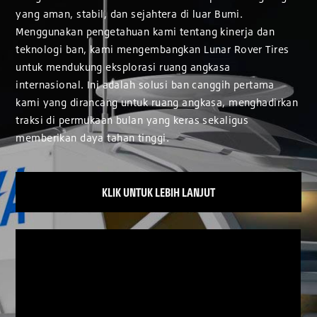
yang aman, stabil, dan sejahtera di luar Bumi.
Menggunakan pengetahuan kami tentang kinerja dan
teknologi ban, kami mengembangkan Lunar Rover Tires
untuk mendukung eksplorasi ruang angkasa
internasional. Ini adalah solusi ban canggih pertama
kami yang dirancang untuk ruang angkasa, menghadirkan
traksi di permukaan bulan yang keras sekaligus
memberikan daya tahan tinggi.
KLIK UNTUK LEBIH LANJUT