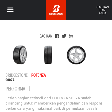
TEMUKAN
BAN
ANDA
BAGIKAN
BRIDGESTONE
POTENZA
S007A
PERFORMA
Setiap bagian terkecil dari POTENZA S007A sudah
dirancang untuk memberikan pengendalian dan respons
berkendara yang maksimal baik di permukaan basah