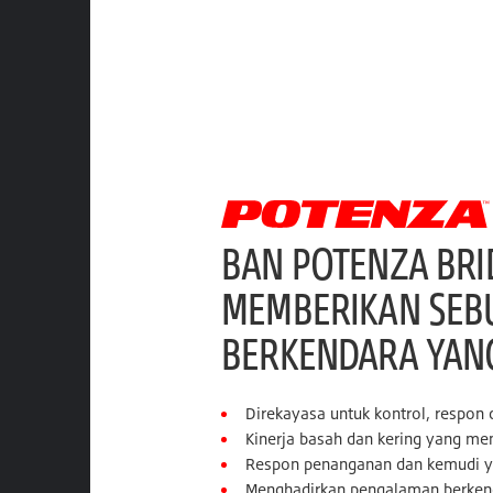
BAN POTENZA BR
MEMBERIKAN SEB
BERKENDARA YAN
Direkayasa untuk kontrol, respon
Kinerja basah dan kering yang m
Respon penanganan dan kemudi y
Menghadirkan pengalaman berken