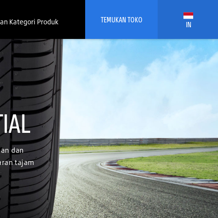
TEMUKAN TOKO
an Kategori Produk
IN
IAL
ian dan
aran tajam