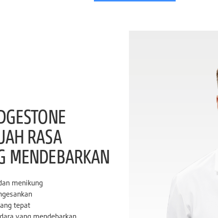
IDGESTONE
UAH RASA
G MENDEBARKAN
 dan menikung
engesankan
ang tepat
dara yang mendebarkan