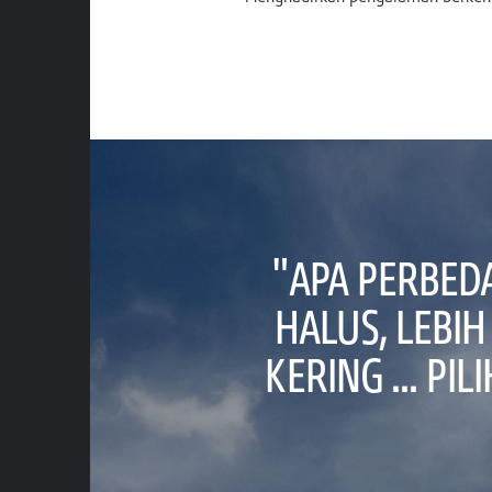
"APA PERBEDA
HALUS, LEBI
KERING ... P