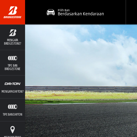
Pilih Ban
Berdasarkan Kendaraan
MENGAPA
BRIDGESTONE?
TIPE BAN
BRIDGESTONE
MENGAPA DAYTON?
TIPE BAN DAYTON