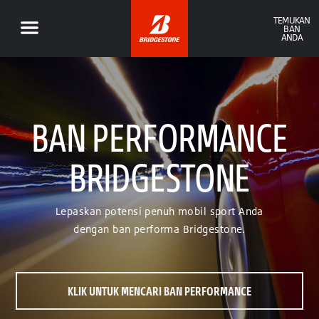
TEMUKAN
BAN
ANDA
BAN PERFORMANCE
BRIDGESTONE
Lepaskan potensi penuh mobil sport Anda
dengan ban performa Bridgestone.
KLIK UNTUK MENCARI BAN PERFORMANCE