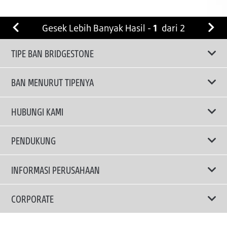
Gesek Lebih Banyak Hasil -
1
dari
2
TIPE BAN BRIDGESTONE
BAN MENURUT TIPENYA
Ban ENLITEN
HUBUNGI KAMI
Ban Performa
Email Kami
PENDUKUNG
Ban Run Flat
Privacy Policy
INFORMASI PERUSAHAAN
Ban Touring
Terms Of Use
TRUCKS & BUSES TYRES
Ban Hemat Bahan Bakar
Mengapa Bridgestone?
CORPORATE
Ban SUV
Berita dan Media Center
Brand Message