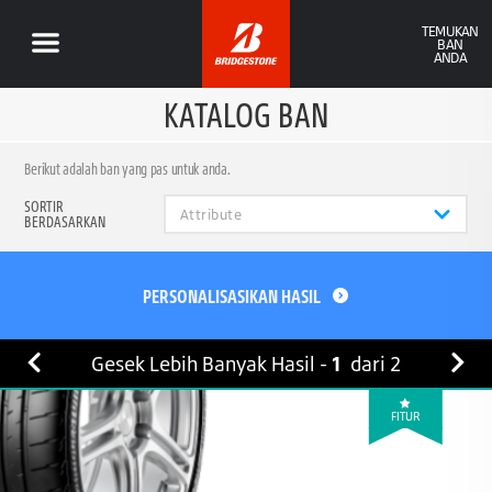
TEMUKAN
BAN
ANDA
KATALOG BAN
Berikut adalah ban yang pas untuk anda.
SORTIR
BERDASARKAN
PERSONALISASIKAN HASIL
Gesek Lebih Banyak Hasil -
1
dari
2
FITUR