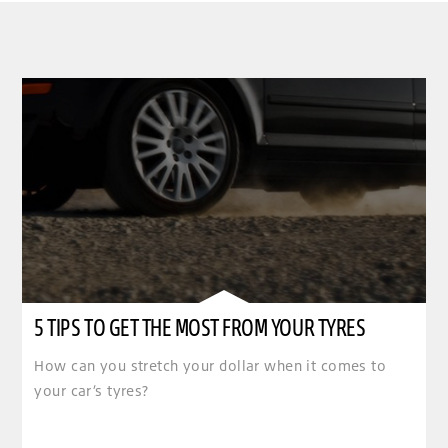
5 TIPS TO GET THE MOST FROM YOUR TYRES
How can you stretch your dollar when it comes to
your car’s tyres?