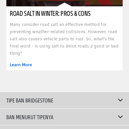
ROAD SALT IN WINTER: PROS & CONS
Many consider road salt an effective method for
preventing weather-related collisions. However, road
salt also causes vehicle parts to rust. So, what's the
final word - is using salt to deice roads a good or bad
thing?
Learn More
TIPE BAN BRIDGESTONE
BAN MENURUT TIPENYA