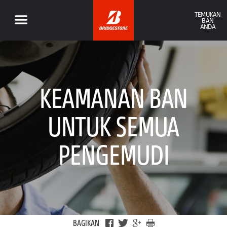
TEMUKAN
BAN
ANDA
KEAMANAN BAN
UNTUK SEMUA
PENGEMUDI
BAGIKAN