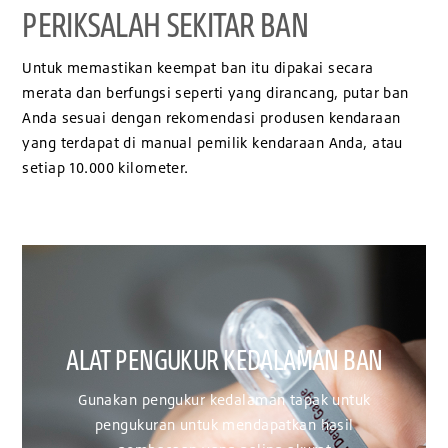
PERIKSALAH SEKITAR BAN
Untuk memastikan keempat ban itu dipakai secara
merata dan berfungsi seperti yang dirancang, putar ban
Anda sesuai dengan rekomendasi produsen kendaraan
yang terdapat di manual pemilik kendaraan Anda, atau
setiap 10.000 kilometer.
UKUR KEDALAMAN BAN
PENGUKUR K
DIG
kur kedalaman tapak untuk
untuk mendapatkan hasil
Gunakan pengukur k