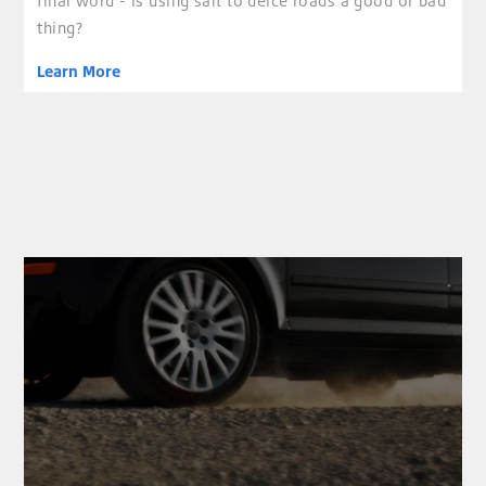
final word - is using salt to deice roads a good or bad
thing?
Learn More