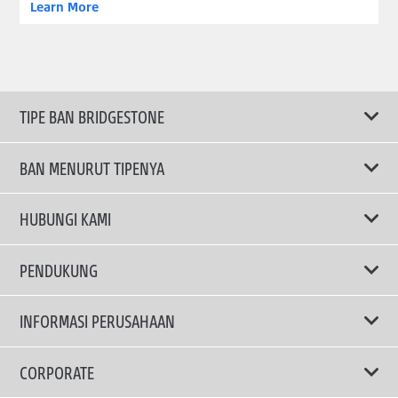
Learn More
TIPE BAN BRIDGESTONE
BAN MENURUT TIPENYA
Ban ENLITEN
HUBUNGI KAMI
Ban Performa
Email Kami
PENDUKUNG
Ban Run Flat
Privacy Policy
INFORMASI PERUSAHAAN
Ban Touring
Terms Of Use
TRUCKS & BUSES TYRES
Ban Hemat Bahan Bakar
Mengapa Bridgestone?
CORPORATE