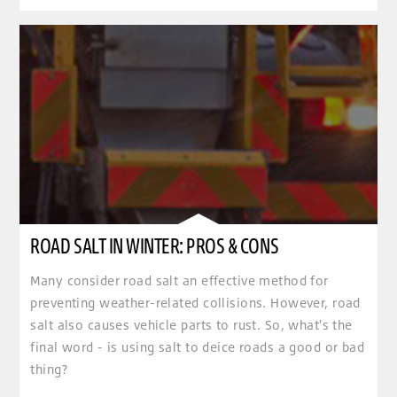
ROAD SALT IN WINTER: PROS & CONS
Many consider road salt an effective method for
preventing weather-related collisions. However, road
salt also causes vehicle parts to rust. So, what's the
final word - is using salt to deice roads a good or bad
thing?