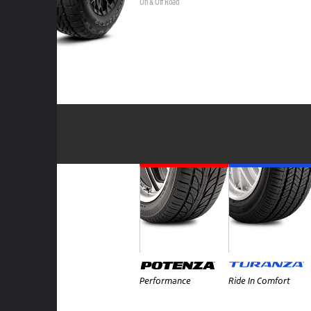
On & Off Road
Performance
Ride In Comfort