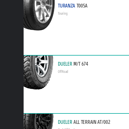
TURANZA
T005A
Touring
DUELER
M/T 674
Off Road
DUELER
ALL TERRAIN AT/002