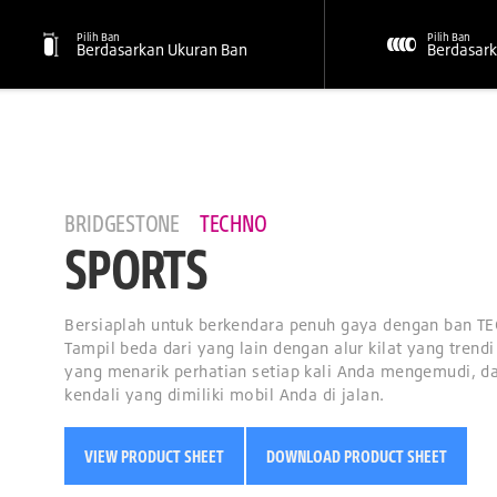
Pilih Ban
Pilih Ban
Berdasarkan Ukuran Ban
Berdasark
BRIDGESTONE
TECHNO
SPORTS
Bersiaplah untuk berkendara penuh gaya dengan ban T
Tampil beda dari yang lain dengan alur kilat yang trend
yang menarik perhatian setiap kali Anda mengemudi, d
kendali yang dimiliki mobil Anda di jalan.
VIEW PRODUCT SHEET
DOWNLOAD PRODUCT SHEET