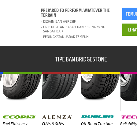
PREPARED TO PERFORM, WHATEVER THE
TEMU
TERRAIN
DESAIN BAN AGRESIF
GRIP DI JALAN BASAH DAN KERING YANG
LIHA
SANGAT BAIK
PENINGKATAN JARAK TEMPUH
TIPE BAN BRIDGESTONE
Fuel Efficiency
CUVs & SUVs
Off-Road Traction
Reliabilit