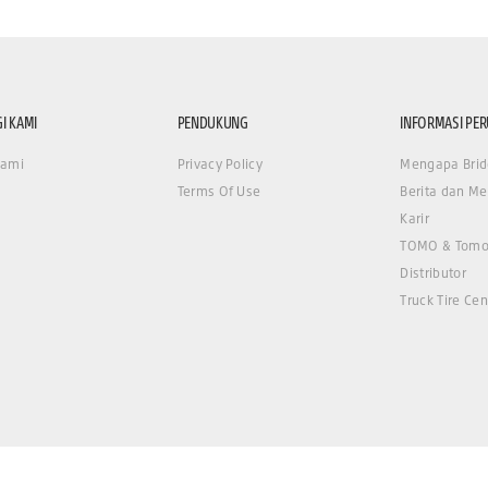
I KAMI
PENDUKUNG
INFORMASI PE
Kami
Privacy Policy
Mengapa Brid
Terms Of Use
Berita dan Me
Karir
TOMO & Tomo
Distributor
Truck Tire Cen