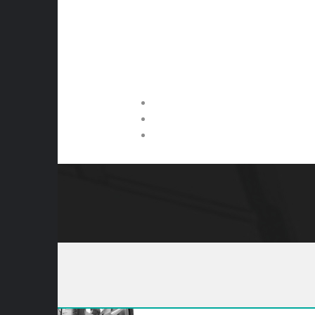
GEAR UP FOR A ST
Tampil gaya dengan ketenangan b
Desain inovatif, kebisingan rendah
Jaminan mutu Bridgestone