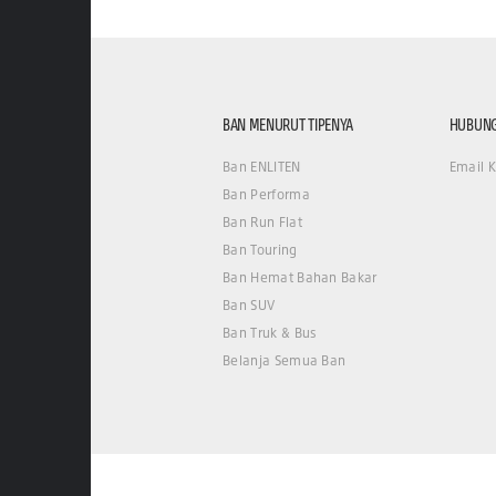
BAN MENURUT TIPENYA
HUBUNG
Ban ENLITEN
Email 
Ban Performa
Ban Run Flat
Ban Touring
Ban Hemat Bahan Bakar
Ban SUV
Ban Truk & Bus
Belanja Semua Ban