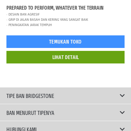
PREPARED TO PERFORM, WHATEVER THE TERRAIN
DESAIN BAN AGRESIF
GRIP DI JALAN BASAH DAN KERING YANG SANGAT BAIK
PENINGKATAN JARAK TEMPUH
TEMUKAN TOKO
LIHAT DETAIL
TIPE BAN BRIDGESTONE
BAN MENURUT TIPENYA
Ban ENLITEN
HUBUNGI KAMI