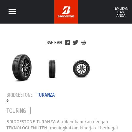
TEMUKAN
BAN
ANDA
BAGIKAN
BRIDGESTONE
TURANZA
6
TOURING
BRIDGESTONE TURANZA 6, dikembangkan dengan
TEKNOLOGI ENLITEN, meningkatkan kinerja di berbagai