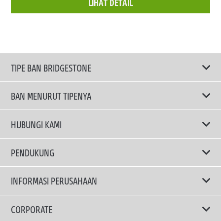
LIHAT DETAIL
TIPE BAN BRIDGESTONE
BAN MENURUT TIPENYA
Ban ENLITEN
HUBUNGI KAMI
Ban Performa
Email Kami
PENDUKUNG
Ban Run Flat
Privacy Policy
INFORMASI PERUSAHAAN
Ban Touring
Terms Of Use
TRUCKS & BUSES TYRES
Ban Hemat Bahan Bakar
Mengapa Bridgestone?
CORPORATE