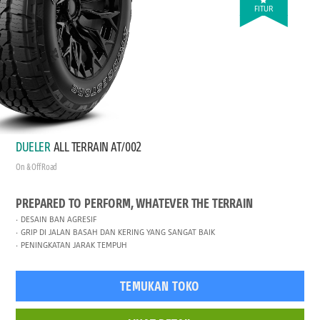
FITUR
DUELER
ALL TERRAIN AT/002
On & Off Road
PREPARED TO PERFORM, WHATEVER THE TERRAIN
DESAIN BAN AGRESIF
GRIP DI JALAN BASAH DAN KERING YANG SANGAT BAIK
PENINGKATAN JARAK TEMPUH
TEMUKAN TOKO