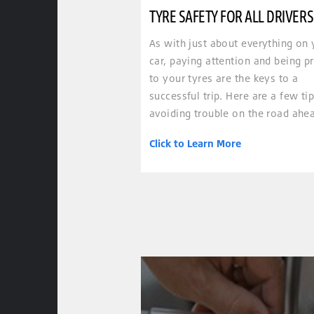
TYRE SAFETY FOR ALL DRIVERS
As with just about everything on 
car, paying attention and being p
to your tyres are the keys to a
successful trip. Here are a few tip
avoiding trouble on the road ahe
Click to Learn More