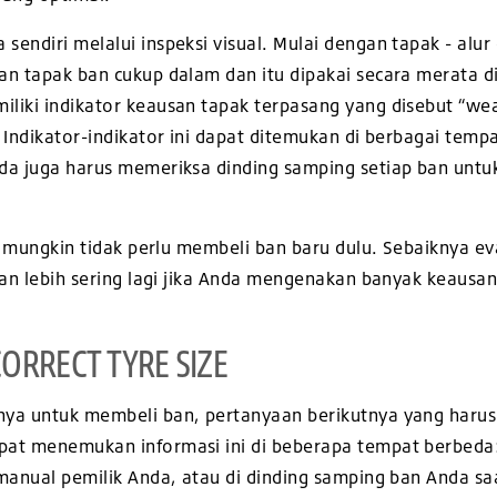
endiri melalui inspeksi visual. Mulai dengan tapak - alu
an tapak ban cukup dalam dan itu dipakai secara merata d
liki indikator keausan tapak terpasang yang disebut “w
 Indikator-indikator ini dapat ditemukan di berbagai temp
da juga harus memeriksa dinding samping setiap ban unt
da mungkin tidak perlu membeli ban baru dulu. Sebaiknya ev
 dan lebih sering lagi jika Anda mengenakan banyak keaus
ORRECT TYRE SIZE
nya untuk membeli ban, pertanyaan berikutnya yang harus
pat menemukan informasi ini di beberapa tempat berbeda:
manual pemilik Anda, atau di dinding samping ban Anda saat