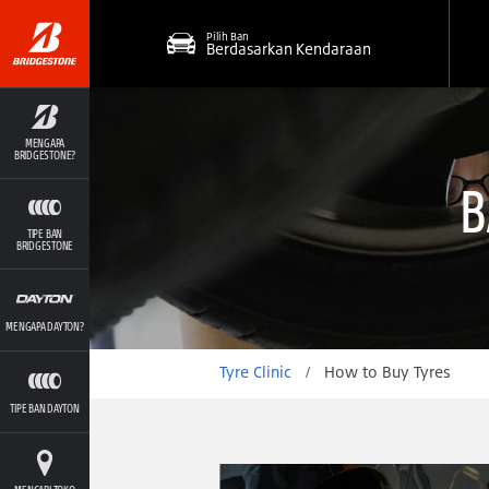
Pilih Ban
Berdasarkan Kendaraan
MENGAPA
BRIDGESTONE?
B
TIPE BAN
BRIDGESTONE
MENGAPA DAYTON?
Tyre Clinic
/
How to Buy Tyres
TIPE BAN DAYTON