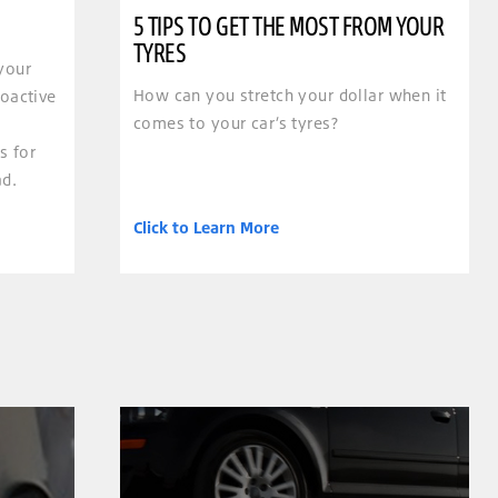
5 TIPS TO GET THE MOST FROM YOUR
TYRES
your
How can you stretch your dollar when it
roactive
comes to your car’s tyres?
s for
ad.
Click to Learn More