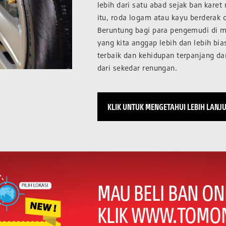
lebih dari satu abad sejak ban kare
itu, roda logam atau kayu berderak d
Beruntung bagi para pengemudi di m
yang kita anggap lebih dan lebih b
terbaik dan kehidupan terpanjang da
dari sekedar renungan.
KLIK UNTUK MENGETAHUI LEBIH LANJ
MAU BELI BAN ON
KLIK WWW.TOMON