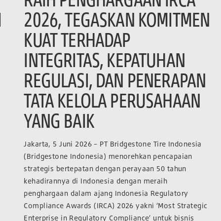
I
2026, TEGASKAN KOMITMEN
KUAT TERHADAP
INTEGRITAS, KEPATUHAN
REGULASI, DAN PENERAPAN
TATA KELOLA PERUSAHAAN
YANG BAIK
Jakarta, 5 Juni 2026 – PT Bridgestone Tire Indonesia
(Bridgestone Indonesia) menorehkan pencapaian
strategis bertepatan dengan perayaan 50 tahun
kehadirannya di Indonesia dengan meraih
penghargaan dalam ajang Indonesia Regulatory
Compliance Awards (IRCA) 2026 yakni ‘Most Strategic
Enterprise in Regulatory Compliance’ untuk bisnis