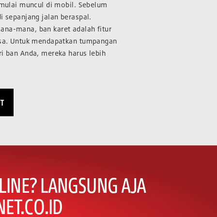
t mulai muncul di mobil. Sebelum
i sepanjang jalan beraspal.
ana-mana, ban karet adalah fitur
iasa. Untuk mendapatkan tumpangan
ri ban Anda, mereka harus lebih
UT
LINE? LANGSUNG AJA
ET.CO.ID