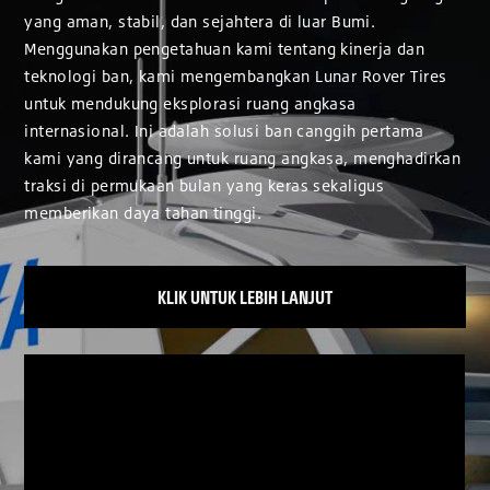
yang aman, stabil, dan sejahtera di luar Bumi.
Menggunakan pengetahuan kami tentang kinerja dan
teknologi ban, kami mengembangkan Lunar Rover Tires
untuk mendukung eksplorasi ruang angkasa
internasional. Ini adalah solusi ban canggih pertama
kami yang dirancang untuk ruang angkasa, menghadirkan
traksi di permukaan bulan yang keras sekaligus
memberikan daya tahan tinggi.
KLIK UNTUK LEBIH LANJUT