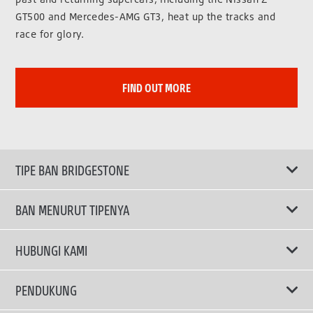
GT500 and Mercedes-AMG GT3, heat up the tracks and
race for glory.
FIND OUT MORE
TIPE BAN BRIDGESTONE
BAN MENURUT TIPENYA
Ban ENLITEN
HUBUNGI KAMI
Ban Performa
Email Kami
PENDUKUNG
Ban Run Flat