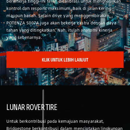
berkinerja tinggi ini telah dikalibrasi untuk menghasilkan
kontrol dan respons maksimum, baik di jalan kering
maupun basah. Selain drive yang menggembirakan,
POTENZA S007A juga akan bekerja ekstra dengan daya
tahan yang ditingkatkan. Nah, itulah anatomi kinerja
yang sebenarnya.
KLIK UNTUK LEBIH LANJUT
LUNAR ROVER TIRE
Untuk berkontribusi pada kemajuan masyarakat,
Bridgestone berkontribusi dalam menciptakan lingkungan