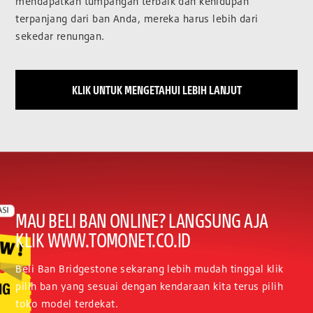
mendapatkan tumpangan terbaik dan kehidupan
terpanjang dari ban Anda, mereka harus lebih dari
sekedar renungan.
KLIK UNTUK MENGETAHUI LEBIH LANJUT
MAU BELI BAN ONLINE? LANGSUNG AJA
KLIK WWW.TOMONET.CO.ID
Beli Ban Bridgestone sekarang lebih mudah tinggal klik
pilih ban yang sesuai dengan kendaraan kita terus pilih
toko model terdekat.