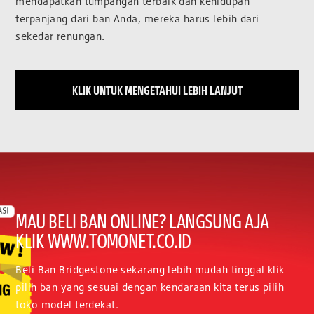
mendapatkan tumpangan terbaik dan kehidupan
terpanjang dari ban Anda, mereka harus lebih dari
sekedar renungan.
KLIK UNTUK MENGETAHUI LEBIH LANJUT
MAU BELI BAN ONLINE? LANGSUNG AJA
KLIK WWW.TOMONET.CO.ID
Beli Ban Bridgestone sekarang lebih mudah tinggal klik
pilih ban yang sesuai dengan kendaraan kita terus pilih
toko model terdekat.