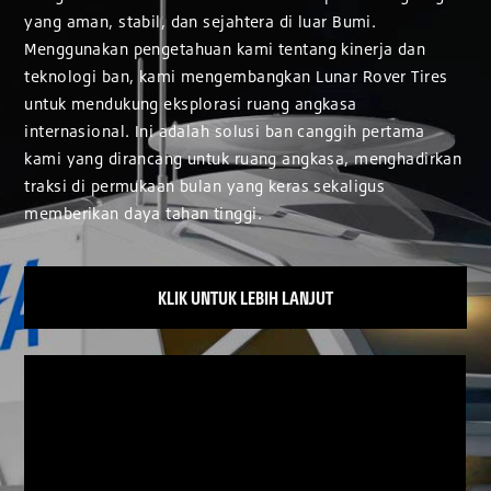
yang aman, stabil, dan sejahtera di luar Bumi.
Menggunakan pengetahuan kami tentang kinerja dan
teknologi ban, kami mengembangkan Lunar Rover Tires
untuk mendukung eksplorasi ruang angkasa
internasional. Ini adalah solusi ban canggih pertama
kami yang dirancang untuk ruang angkasa, menghadirkan
traksi di permukaan bulan yang keras sekaligus
memberikan daya tahan tinggi.
KLIK UNTUK LEBIH LANJUT