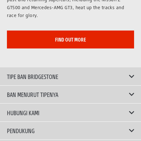
GT500 and Mercedes-AMG GT3, heat up the tracks and
race for glory.
FIND OUT MORE
TIPE BAN BRIDGESTONE
BAN MENURUT TIPENYA
Ban ENLITEN
HUBUNGI KAMI
Ban Performa
Email Kami
PENDUKUNG
Ban Run Flat