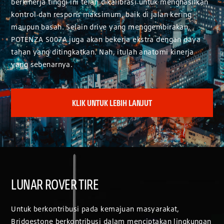
berkinerja tinggi ini telah dikalibrasi untuk menghasilkan
kontrol dan respons maksimum, baik di jalan kering
maupun basah. Selain drive yang menggembirakan,
POTENZA S007A juga akan bekerja ekstra dengan daya
tahan yang ditingkatkan. Nah, itulah anatomi kinerja
yang sebenarnya.
KLIK UNTUK LEBIH LANJUT
LUNAR ROVER TIRE
Untuk berkontribusi pada kemajuan masyarakat,
Bridgestone berkontribusi dalam menciptakan lingkungan