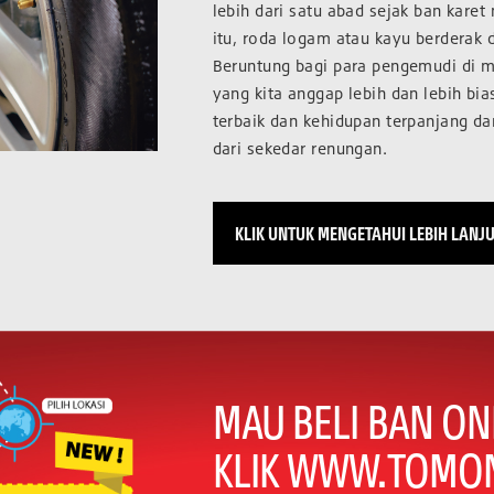
lebih dari satu abad sejak ban kare
itu, roda logam atau kayu berderak d
Beruntung bagi para pengemudi di m
yang kita anggap lebih dan lebih b
terbaik dan kehidupan terpanjang da
dari sekedar renungan.
KLIK UNTUK MENGETAHUI LEBIH LANJ
MAU BELI BAN ON
KLIK WWW.TOMON