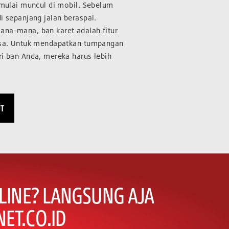
t mulai muncul di mobil. Sebelum
i sepanjang jalan beraspal.
ana-mana, ban karet adalah fitur
iasa. Untuk mendapatkan tumpangan
ri ban Anda, mereka harus lebih
UT
LINE? LANGSUNG AJA
ET.CO.ID