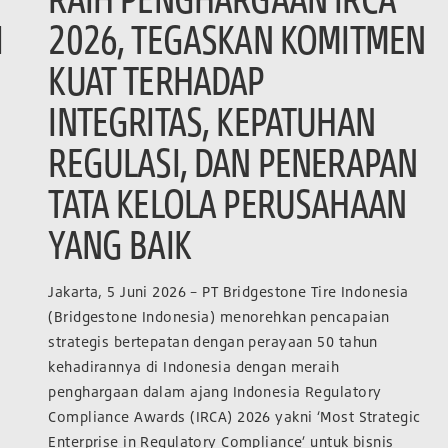
I
2026, TEGASKAN KOMITMEN
KUAT TERHADAP
INTEGRITAS, KEPATUHAN
REGULASI, DAN PENERAPAN
TATA KELOLA PERUSAHAAN
YANG BAIK
Jakarta, 5 Juni 2026 – PT Bridgestone Tire Indonesia
(Bridgestone Indonesia) menorehkan pencapaian
strategis bertepatan dengan perayaan 50 tahun
kehadirannya di Indonesia dengan meraih
penghargaan dalam ajang Indonesia Regulatory
Compliance Awards (IRCA) 2026 yakni ‘Most Strategic
Enterprise in Regulatory Compliance’ untuk bisnis