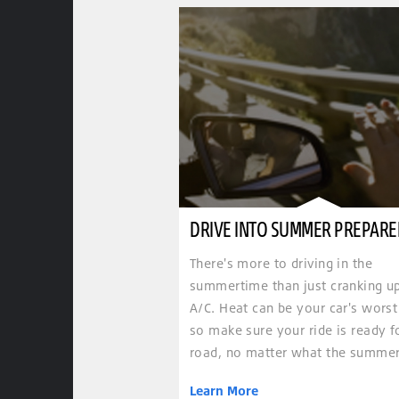
DRIVE INTO SUMMER PREPAR
There's more to driving in the
summertime than just cranking u
A/C. Heat can be your car's wors
so make sure your ride is ready f
road, no matter what the summer
Learn More