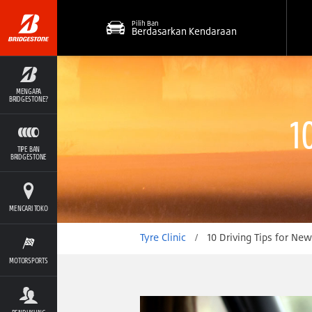
Pilih Ban
Berdasarkan Kendaraan
MENGAPA
BRIDGESTONE?
1
TIPE BAN
BRIDGESTONE
MENCARI TOKO
Tyre Clinic
/
10 Driving Tips for New
MOTORSPORTS