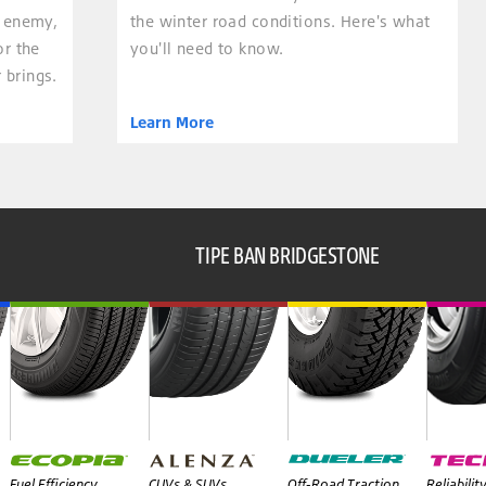
t enemy,
the winter road conditions. Here's what
or the
you'll need to know.
 brings.
Learn More
TIPE BAN BRIDGESTONE
Fuel Efficiency
CUVs & SUVs
Off-Road Traction
Reliabilit