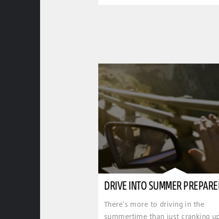
DRIVE INTO SUMMER PREPAR
There's more to driving in the
summertime than just cranking u