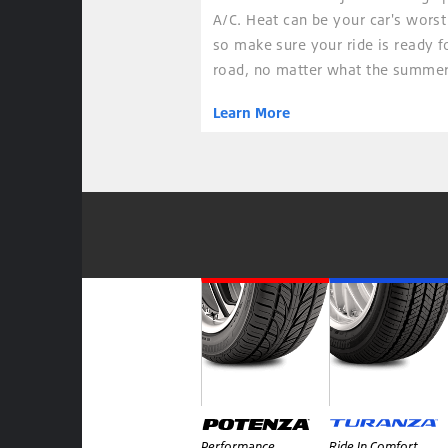
A/C. Heat can be your car's wors
so make sure your ride is ready f
road, no matter what the summer
Learn More
Performance
Ride In Comfort