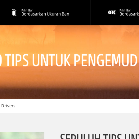
Pilih Ban
Pilih Ban
Berdasarkan Ukuran Ban
Berdasark
0 TIPS UNTUK PENGEMUD
 Drivers
SEPULUH TIPS UNT