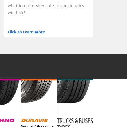
what to do to stay safe driving in rainy
weather?
Click to Learn More
TRUCKS & BUSES
y
Durable & Endurance