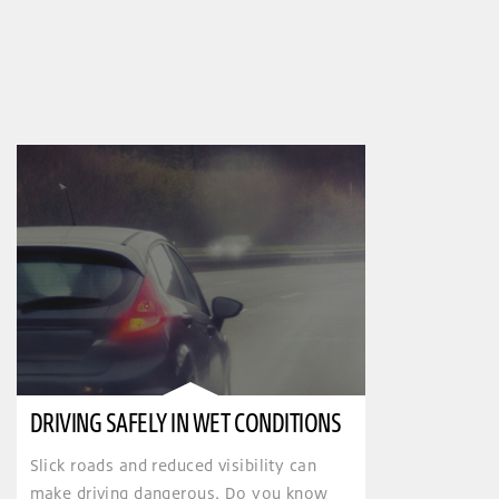
DRIVING SAFELY IN WET CONDITIONS
Slick roads and reduced visibility can
make driving dangerous. Do you know