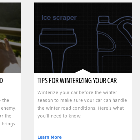
ED
TIPS FOR WINTERIZING YOUR CAR
Winterize your car before the winter
p the
season to make sure your car can handle
t enemy,
the winter road conditions. Here's what
or the
you'll need to know.
 brings.
Learn More