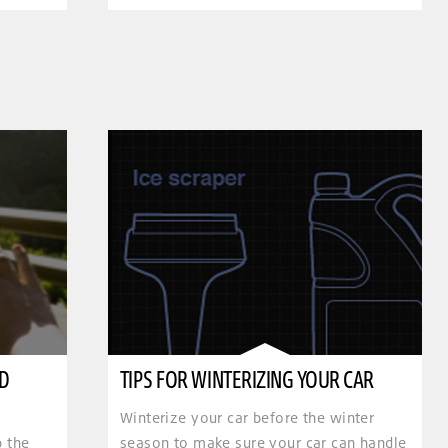
ED
TIPS FOR WINTERIZING YOUR CAR
Winterize your car before the winter
p the
season to make sure your car can handle