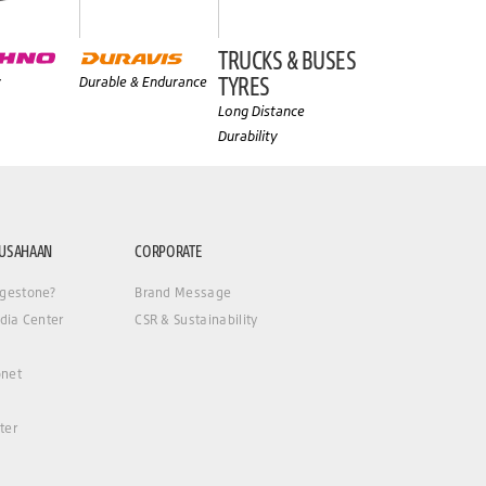
TRUCKS & BUSES
TYRES
y
Durable & Endurance
Long Distance
Durability
RUSAHAAN
CORPORATE
gestone?
Brand Message
dia Center
CSR & Sustainability
net
ter