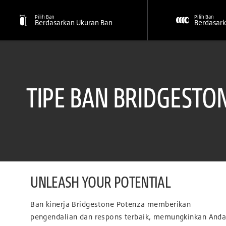
Pilih Ban
Pilih Ban
Berdasarkan Ukuran Ban
Berdasark
TIPE BAN BRIDGESTO
UNLEASH YOUR POTENTIAL
Ban kinerja Bridgestone Potenza memberikan
pengendalian dan respons terbaik, memungkinkan And