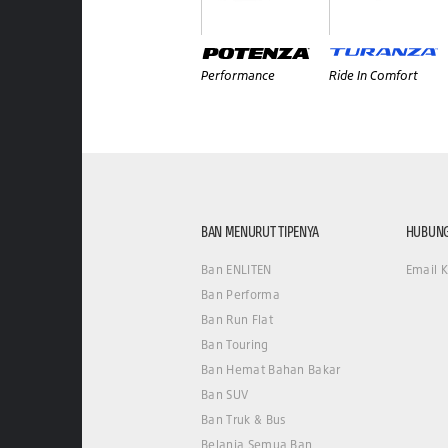
Performance
Ride In Comfort
BAN MENURUT TIPENYA
HUBUNG
Ban ENLITEN
Email 
Ban Performa
Ban Run Flat
Ban Touring
Ban Hemat Bahan Bakar
Ban SUV
Ban Truk & Bus
Belanja Semua Ban