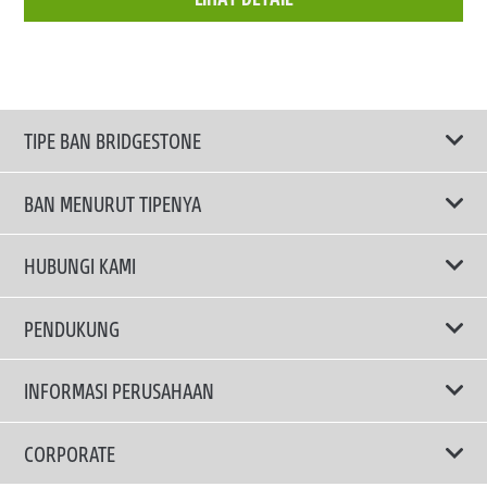
TIPE BAN BRIDGESTONE
BAN MENURUT TIPENYA
Ban ENLITEN
HUBUNGI KAMI
Ban Performa
Email Kami
PENDUKUNG
Ban Run Flat
Privacy Policy
INFORMASI PERUSAHAAN
Ban Touring
Terms Of Use
TRUCKS & BUSES TYRES
Ban Hemat Bahan Bakar
Mengapa Bridgestone?
CORPORATE