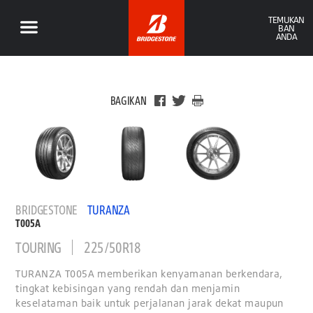
TEMUKAN
BAN
ANDA
BAGIKAN
BRIDGESTONE
TURANZA
T005A
TOURING
225/50R18
TURANZA T005A memberikan kenyamanan berkendara,
tingkat kebisingan yang rendah dan menjamin
keselataman baik untuk perjalanan jarak dekat maupun