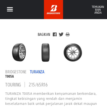
TEMUKAN
BAN
ANDA
BAGIKAN
BRIDGESTONE
TURANZA
T005A
TOURING
215/65R16
TURANZA T005A memberikan kenyamanan berkendara,
tingkat kebisingan yang rendah dan menjamin
keselataman baik untuk perjalanan jarak dekat maupun