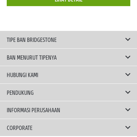
TIPE BAN BRIDGESTONE
BAN MENURUT TIPENYA
Ban ENLITEN
HUBUNGI KAMI
Ban Performa
Email Kami
PENDUKUNG
Ban Run Flat
Privacy Policy
INFORMASI PERUSAHAAN
Ban Touring
Terms Of Use
TRUCKS & BUSES TYRES
Ban Hemat Bahan Bakar
Mengapa Bridgestone?
CORPORATE