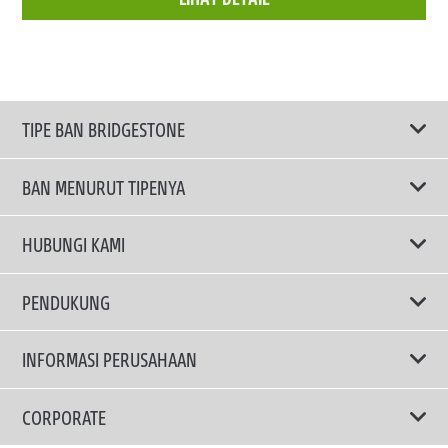
TIPE BAN BRIDGESTONE
BAN MENURUT TIPENYA
Ban ENLITEN
HUBUNGI KAMI
Ban Performa
Email Kami
PENDUKUNG
Ban Run Flat
Privacy Policy
INFORMASI PERUSAHAAN
Ban Touring
Terms Of Use
TRUCKS & BUSES TYRES
Ban Hemat Bahan Bakar
Mengapa Bridgestone?
CORPORATE