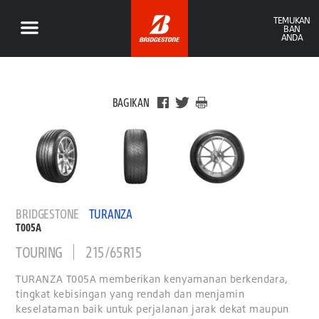
TEMUKAN
BAN
ANDA
BAGIKAN
BRIDGESTONE
TURANZA
T005A
TOURING
215/65R15
TURANZA T005A memberikan kenyamanan berkendara,
tingkat kebisingan yang rendah dan menjamin
keselataman baik untuk perjalanan jarak dekat maupun