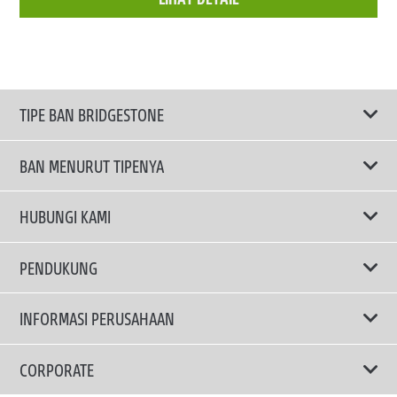
TIPE BAN BRIDGESTONE
BAN MENURUT TIPENYA
Ban ENLITEN
HUBUNGI KAMI
Ban Performa
Email Kami
PENDUKUNG
Ban Run Flat
Privacy Policy
INFORMASI PERUSAHAAN
Ban Touring
Terms Of Use
TRUCKS & BUSES TYRES
Ban Hemat Bahan Bakar
Mengapa Bridgestone?
CORPORATE