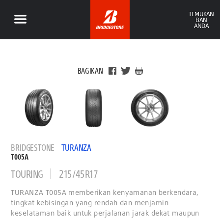
TEMUKAN
BAN
ANDA
BAGIKAN
BRIDGESTONE
TURANZA
T005A
TOURING
215/45R17
TURANZA T005A memberikan kenyamanan berkendara,
tingkat kebisingan yang rendah dan menjamin
keselataman baik untuk perjalanan jarak dekat maupun