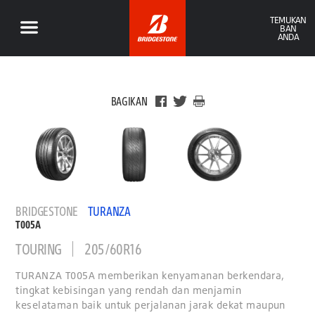
TEMUKAN
BAN
ANDA
BAGIKAN
BRIDGESTONE
TURANZA
T005A
TOURING
205/60R16
TURANZA T005A memberikan kenyamanan berkendara,
tingkat kebisingan yang rendah dan menjamin
keselataman baik untuk perjalanan jarak dekat maupun