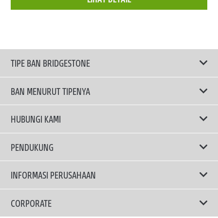
TIPE BAN BRIDGESTONE
BAN MENURUT TIPENYA
Ban ENLITEN
HUBUNGI KAMI
Ban Performa
Email Kami
PENDUKUNG
Ban Run Flat
Privacy Policy
INFORMASI PERUSAHAAN
Ban Touring
Terms Of Use
TRUCKS & BUSES TYRES
Ban Hemat Bahan Bakar
Mengapa Bridgestone?
CORPORATE