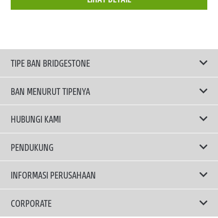
TIPE BAN BRIDGESTONE
BAN MENURUT TIPENYA
Ban ENLITEN
HUBUNGI KAMI
Ban Performa
Email Kami
PENDUKUNG
Ban Run Flat
Privacy Policy
INFORMASI PERUSAHAAN
Ban Touring
Terms Of Use
TRUCKS & BUSES TYRES
Ban Hemat Bahan Bakar
Mengapa Bridgestone?
CORPORATE