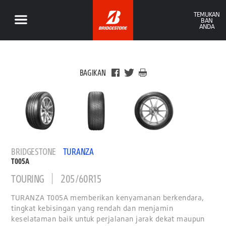
TEMUKAN
BAN
ANDA
BAGIKAN
BRIDGESTONE
TURANZA
T005A
TOURING
205/60R15
TURANZA T005A memberikan kenyamanan berkendara,
tingkat kebisingan yang rendah dan menjamin
keselataman baik untuk perjalanan jarak dekat maupun