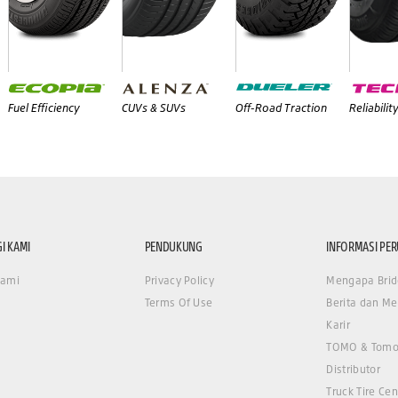
Fuel Efficiency
CUVs & SUVs
Off-Road Traction
Reliabilit
I KAMI
PENDUKUNG
INFORMASI PE
Kami
Privacy Policy
Mengapa Brid
Terms Of Use
Berita dan Me
Karir
TOMO & Tomo
Distributor
Truck Tire Cen