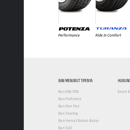
Performance
Ride In Comfort
BAN MENURUT TIPENYA
HUBUNG
Ban ENLITEN
Email 
Ban Performa
Ban Run Flat
Ban Touring
Ban Hemat Bahan Bakar
Ban SUV