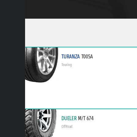
TURANZA
T005A
Touring
DUELER
M/T 674
Off Road