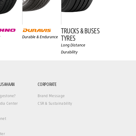
TRUCKS & BUSES
TYRES
y
Durable & Endurance
Long Distance
Durability
RUSAHAAN
CORPORATE
gestone?
Brand Message
dia Center
CSR & Sustainability
net
ter