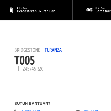
Pilih Ban
Pilih Ban
Berdasarkan Ukuran Ban
Berdasark
BRIDGESTONE
TURANZA
T005
245/45R20
BUTUH BANTUAN?
Hubungi Kami
Email Kami