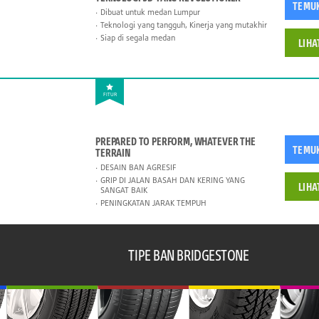
TEMU
Dibuat untuk medan Lumpur
Teknologi yang tangguh, Kinerja yang mutakhir
Siap di segala medan
LIHA
FITUR
PREPARED TO PERFORM, WHATEVER THE
TEMU
TERRAIN
DESAIN BAN AGRESIF
GRIP DI JALAN BASAH DAN KERING YANG
LIHA
SANGAT BAIK
PENINGKATAN JARAK TEMPUH
TIPE BAN BRIDGESTONE