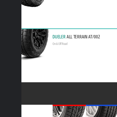
DUELER
ALL TERRAIN AT/002
On & Off Road