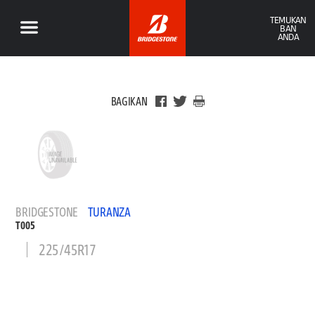
TEMUKAN
BAN
ANDA
BAGIKAN
BRIDGESTONE
TURANZA
T005
225/45R17