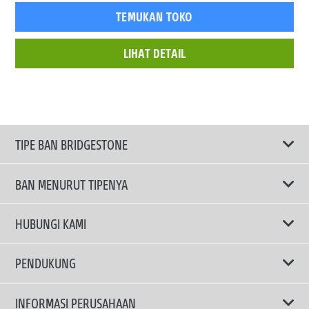
TEMUKAN TOKO
LIHAT DETAIL
TIPE BAN BRIDGESTONE
BAN MENURUT TIPENYA
Ban ENLITEN
HUBUNGI KAMI
Ban Performa
Email Kami
PENDUKUNG
Ban Run Flat
Privacy Policy
INFORMASI PERUSAHAAN
Ban Touring