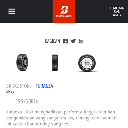
TEMUKAN
BAN
ANDA
BAGIKAN
BRIDGESTONE
TURANZA
ER33
195/50R16
Turanza ER33 menghadirkan performa tinggi ditambah
pengendaraan yang sangat mulus, tenang, dan nyaman.
Ini adalah ban touring yang ideal.