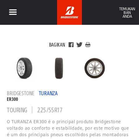
TEMUKAN
BAN
ANDA
BAGIKAN
BRIDGESTONE
TURANZA
ER300
TOURING
225/55R17
O TURANZA ER300 é o principal produto Bridgestone
voltado ao conforto e estabilidade, por este motivo que
é um dos principais pneus escolhidos pelas montadoras