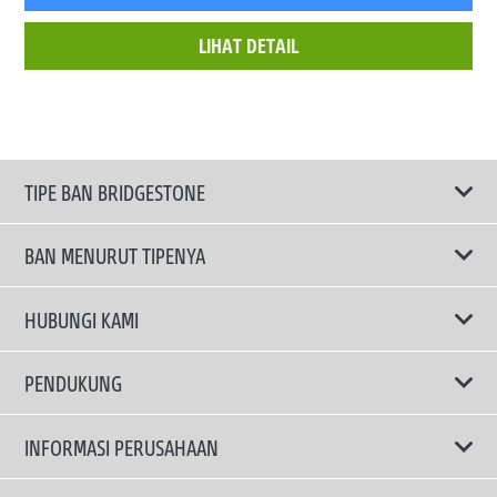
LIHAT DETAIL
TIPE BAN BRIDGESTONE
BAN MENURUT TIPENYA
Ban ENLITEN
HUBUNGI KAMI
Ban Performa
Email Kami
PENDUKUNG
Ban Run Flat
Privacy Policy
INFORMASI PERUSAHAAN
Ban Touring
Terms Of Use
TRUCKS & BUSES TYRES