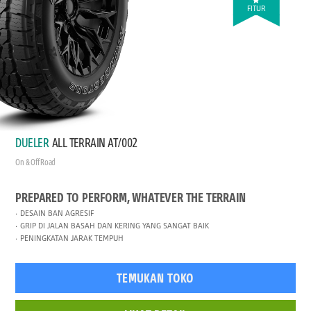
FITUR
DUELER
ALL TERRAIN AT/002
On & Off Road
PREPARED TO PERFORM, WHATEVER THE TERRAIN
DESAIN BAN AGRESIF
GRIP DI JALAN BASAH DAN KERING YANG SANGAT BAIK
PENINGKATAN JARAK TEMPUH
TEMUKAN TOKO