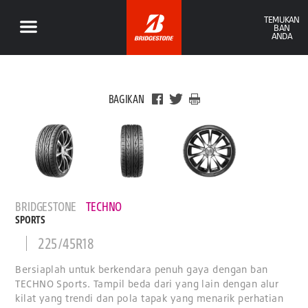
TEMUKAN
BAN
ANDA
BAGIKAN
BRIDGESTONE
TECHNO
SPORTS
225/45R18
Bersiaplah untuk berkendara penuh gaya dengan ban
TECHNO Sports. Tampil beda dari yang lain dengan alur
kilat yang trendi dan pola tapak yang menarik perhatian