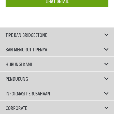
LIHAT DETAIL
TIPE BAN BRIDGESTONE
BAN MENURUT TIPENYA
Ban ENLITEN
HUBUNGI KAMI
Ban Performa
Email Kami
PENDUKUNG
Ban Run Flat
Privacy Policy
INFORMASI PERUSAHAAN
Ban Touring
Terms Of Use
TRUCKS & BUSES TYRES
Ban Hemat Bahan Bakar
Mengapa Bridgestone?
CORPORATE