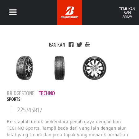
TEMUKAN
BAN
ANDA
BAGIKAN
BRIDGESTONE
TECHNO
SPORTS
225/45R17
Bersiaplah untuk berkendara penuh gaya dengan ban
TECHNO Sports. Tampil beda dari yang lain dengan alur
kilat yang trendi dan pola tapak yang menarik perhatian