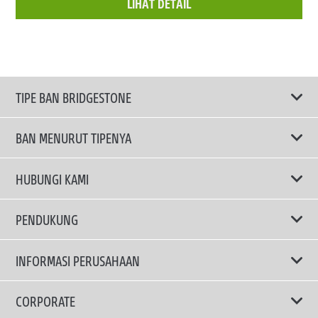
LIHAT DETAIL
TIPE BAN BRIDGESTONE
BAN MENURUT TIPENYA
Ban ENLITEN
HUBUNGI KAMI
Ban Performa
Email Kami
PENDUKUNG
Ban Run Flat
Privacy Policy
INFORMASI PERUSAHAAN
Ban Touring
Terms Of Use
TRUCKS & BUSES TYRES
Ban Hemat Bahan Bakar
Mengapa Bridgestone?
CORPORATE