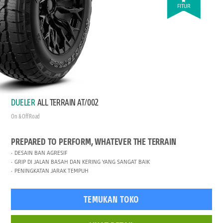
FITUR
DUELER
ALL TERRAIN AT/002
On & Off Road
PREPARED TO PERFORM, WHATEVER THE TERRAIN
DESAIN BAN AGRESIF
GRIP DI JALAN BASAH DAN KERING YANG SANGAT BAIK
PENINGKATAN JARAK TEMPUH
TEMUKAN TOKO