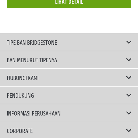
LIHAT DETAIL
TIPE BAN BRIDGESTONE
BAN MENURUT TIPENYA
Ban ENLITEN
HUBUNGI KAMI
Ban Performa
Email Kami
PENDUKUNG
Ban Run Flat
Privacy Policy
INFORMASI PERUSAHAAN
Ban Touring
Terms Of Use
TRUCKS & BUSES TYRES
Ban Hemat Bahan Bakar
Mengapa Bridgestone?
CORPORATE