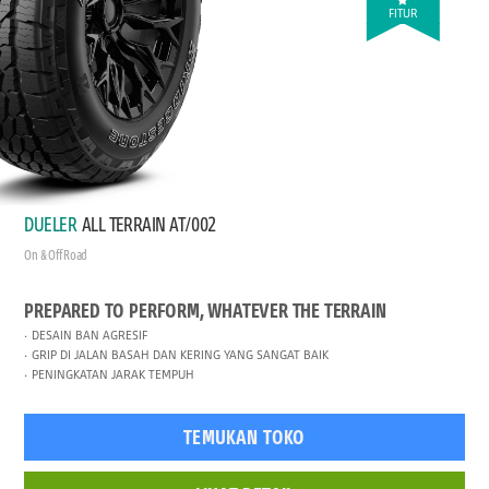
FITUR
DUELER
ALL TERRAIN AT/002
On & Off Road
PREPARED TO PERFORM, WHATEVER THE TERRAIN
DESAIN BAN AGRESIF
GRIP DI JALAN BASAH DAN KERING YANG SANGAT BAIK
PENINGKATAN JARAK TEMPUH
TEMUKAN TOKO