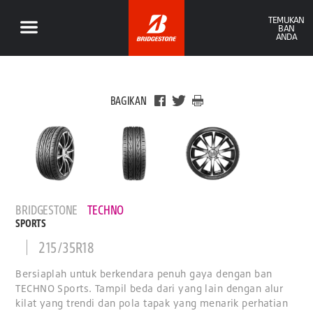
TEMUKAN
BAN
ANDA
BAGIKAN
BRIDGESTONE
TECHNO
SPORTS
215/35R18
Bersiaplah untuk berkendara penuh gaya dengan ban
TECHNO Sports. Tampil beda dari yang lain dengan alur
kilat yang trendi dan pola tapak yang menarik perhatian