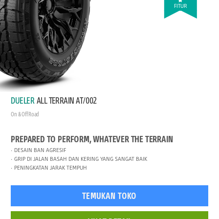
FITUR
DUELER
ALL TERRAIN AT/002
On & Off Road
PREPARED TO PERFORM, WHATEVER THE TERRAIN
DESAIN BAN AGRESIF
GRIP DI JALAN BASAH DAN KERING YANG SANGAT BAIK
PENINGKATAN JARAK TEMPUH
TEMUKAN TOKO