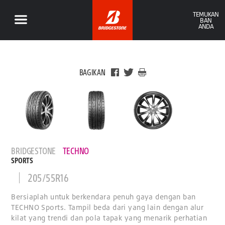
TEMUKAN
BAN
ANDA
BAGIKAN
BRIDGESTONE
TECHNO
SPORTS
205/55R16
Bersiaplah untuk berkendara penuh gaya dengan ban
TECHNO Sports. Tampil beda dari yang lain dengan alur
kilat yang trendi dan pola tapak yang menarik perhatian