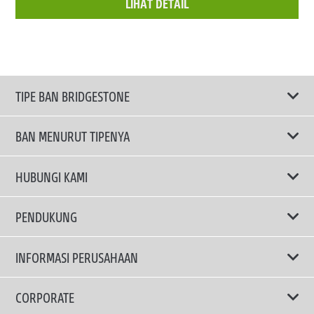
LIHAT DETAIL
TIPE BAN BRIDGESTONE
BAN MENURUT TIPENYA
Ban ENLITEN
HUBUNGI KAMI
Ban Performa
Email Kami
PENDUKUNG
Ban Run Flat
Privacy Policy
INFORMASI PERUSAHAAN
Ban Touring
Terms Of Use
TRUCKS & BUSES TYRES
Ban Hemat Bahan Bakar
Mengapa Bridgestone?
CORPORATE