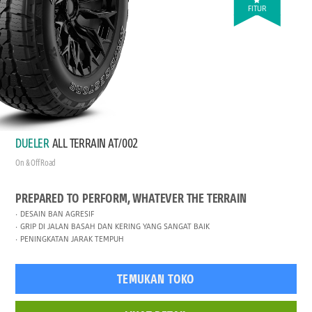
FITUR
DUELER
ALL TERRAIN AT/002
On & Off Road
PREPARED TO PERFORM, WHATEVER THE TERRAIN
DESAIN BAN AGRESIF
GRIP DI JALAN BASAH DAN KERING YANG SANGAT BAIK
PENINGKATAN JARAK TEMPUH
TEMUKAN TOKO