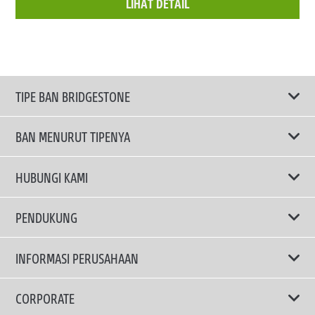
LIHAT DETAIL
TIPE BAN BRIDGESTONE
BAN MENURUT TIPENYA
Ban ENLITEN
HUBUNGI KAMI
Ban Performa
Email Kami
PENDUKUNG
Ban Run Flat
Privacy Policy
INFORMASI PERUSAHAAN
Ban Touring
Terms Of Use
TRUCKS & BUSES TYRES
Ban Hemat Bahan Bakar
Mengapa Bridgestone?
CORPORATE