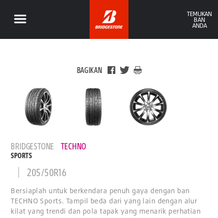
TEMUKAN
BAN
ANDA
BAGIKAN
BRIDGESTONE
TECHNO
SPORTS
205/50R16
Bersiaplah untuk berkendara penuh gaya dengan ban
TECHNO Sports. Tampil beda dari yang lain dengan alur
kilat yang trendi dan pola tapak yang menarik perhatian