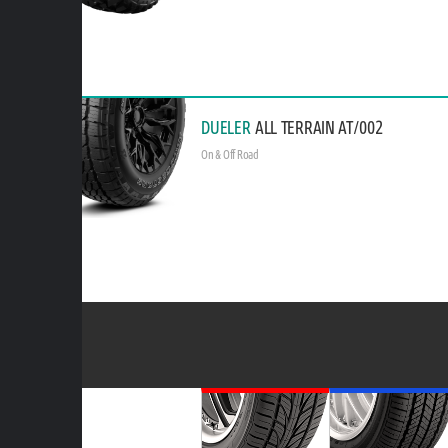
DUELER
ALL TERRAIN AT/002
On & Off Road