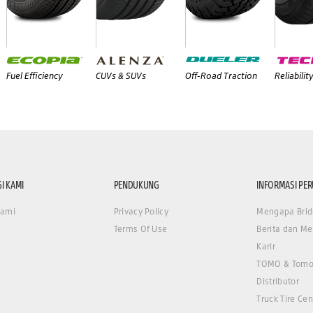
Fuel Efficiency
CUVs & SUVs
Off-Road Traction
Reliabilit
I KAMI
PENDUKUNG
INFORMASI PE
Kami
Privacy Policy
Mengapa Brid
Terms Of Use
Berita dan Me
Karir
TOMO & Tomo
Distributor
Truck Tire Cen