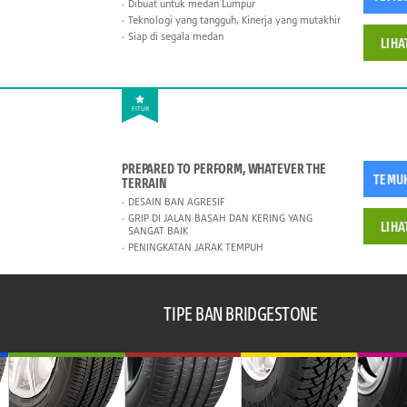
Dibuat untuk medan Lumpur
Teknologi yang tangguh, Kinerja yang mutakhir
Siap di segala medan
LIHA
FITUR
PREPARED TO PERFORM, WHATEVER THE
TEMU
TERRAIN
DESAIN BAN AGRESIF
GRIP DI JALAN BASAH DAN KERING YANG
LIHA
SANGAT BAIK
PENINGKATAN JARAK TEMPUH
TIPE BAN BRIDGESTONE