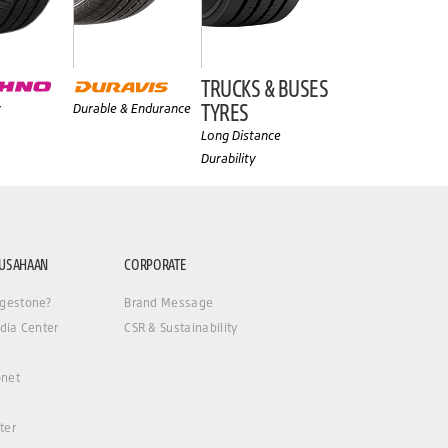
TRUCKS & BUSES
TYRES
y
Durable & Endurance
Long Distance
Durability
RUSAHAAN
CORPORATE
gestone?
Brand Message
dia Center
CSR & Sustainability
net
ter