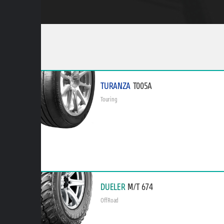
TURANZA
T005A
Touring
DUELER
M/T 674
Off Road