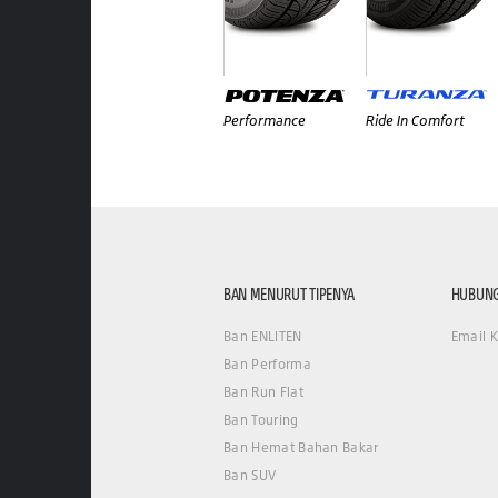
Performance
Ride In Comfort
BAN MENURUT TIPENYA
HUBUNG
Ban ENLITEN
Email 
Ban Performa
Ban Run Flat
Ban Touring
Ban Hemat Bahan Bakar
Ban SUV