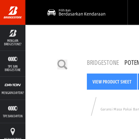
Pilih Ban
Berdasarkan Kendaraan
MENGAPA
BRIDGESTONE?
BRIDGESTONE
POTE
TIPE BAN
BRIDGESTONE
VIEW PRODUCT SHEET
MENGAPA DAYTON?
Garansi Masa Pakai Ba
TIPE BAN DAYTON