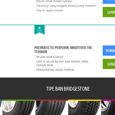
Dibuat untuk medan Lumpur
Teknologi yang tangguh, Kinerja yang mutakhir
Siap di segala medan
LIHA
FITUR
PREPARED TO PERFORM, WHATEVER THE
TEMU
TERRAIN
DESAIN BAN AGRESIF
GRIP DI JALAN BASAH DAN KERING YANG
LIHA
SANGAT BAIK
PENINGKATAN JARAK TEMPUH
TIPE BAN BRIDGESTONE