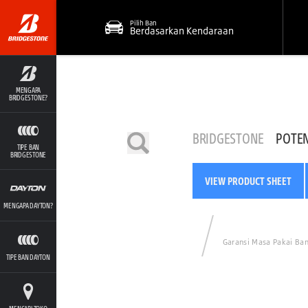
Pilih Ban
Berdasarkan Kendaraan
MENGAPA
BRIDGESTONE?
BRIDGESTONE
POTE
TIPE BAN
BRIDGESTONE
VIEW PRODUCT SHEET
MENGAPA DAYTON?
Garansi Masa Pakai Ba
TIPE BAN DAYTON