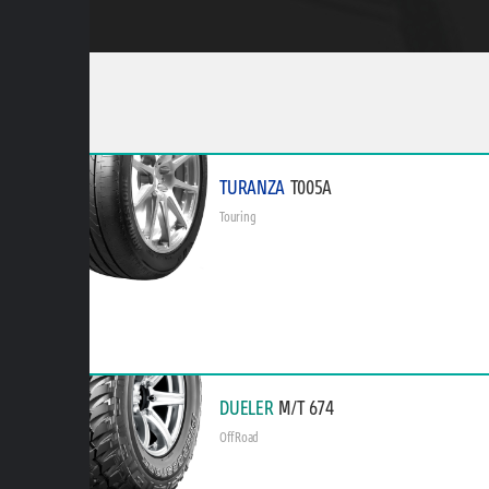
TURANZA
T005A
Touring
DUELER
M/T 674
Off Road