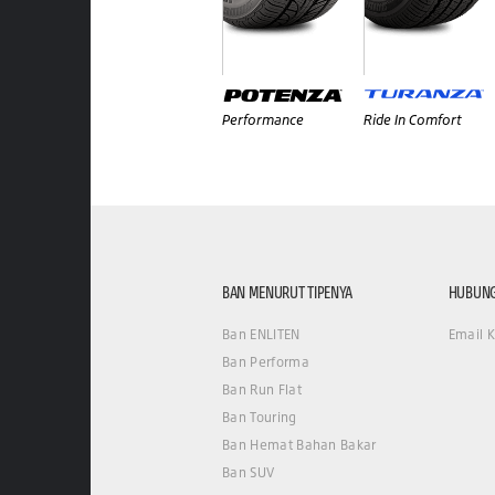
Performance
Ride In Comfort
BAN MENURUT TIPENYA
HUBUNG
Ban ENLITEN
Email 
Ban Performa
Ban Run Flat
Ban Touring
Ban Hemat Bahan Bakar
Ban SUV