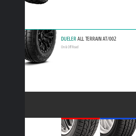
DUELER
ALL TERRAIN AT/002
On & Off Road