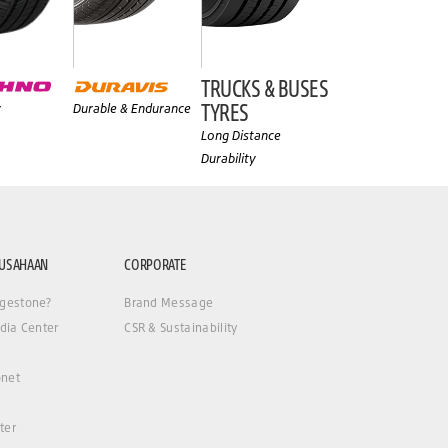
TRUCKS & BUSES
TYRES
y
Durable & Endurance
Long Distance
Durability
RUSAHAAN
CORPORATE
gestone?
Brand Message
dia Center
CSR & Sustainability
net
ter