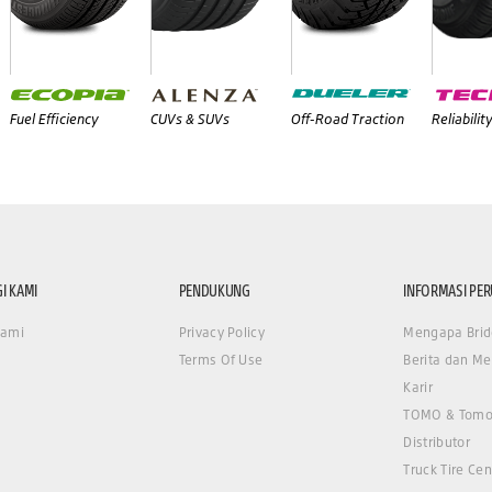
Fuel Efficiency
CUVs & SUVs
Off-Road Traction
Reliabilit
I KAMI
PENDUKUNG
INFORMASI PE
Kami
Privacy Policy
Mengapa Brid
Terms Of Use
Berita dan Me
Karir
TOMO & Tomo
Distributor
Truck Tire Cen