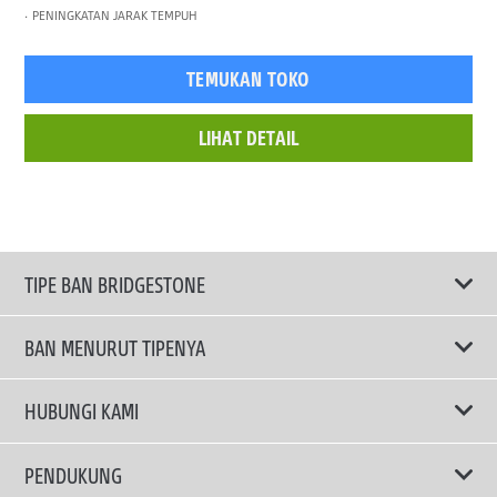
PENINGKATAN JARAK TEMPUH
TEMUKAN TOKO
LIHAT DETAIL
TIPE BAN BRIDGESTONE
BAN MENURUT TIPENYA
Ban ENLITEN
HUBUNGI KAMI
Ban Performa
Email Kami
PENDUKUNG
Ban Run Flat