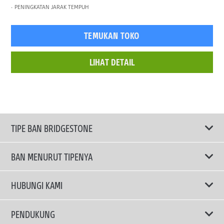
PENINGKATAN JARAK TEMPUH
TEMUKAN TOKO
LIHAT DETAIL
TIPE BAN BRIDGESTONE
BAN MENURUT TIPENYA
Ban ENLITEN
HUBUNGI KAMI
Ban Performa
Email Kami
PENDUKUNG
Ban Run Flat