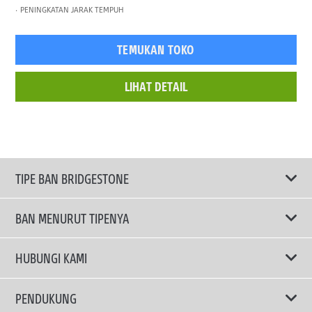
PENINGKATAN JARAK TEMPUH
TEMUKAN TOKO
LIHAT DETAIL
TIPE BAN BRIDGESTONE
BAN MENURUT TIPENYA
Ban ENLITEN
HUBUNGI KAMI
Ban Performa
Email Kami
PENDUKUNG
Ban Run Flat