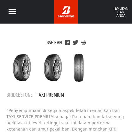
TEMUKAN
BAN
ANDA
BAGIKAN
BRIDGESTONE
TAXI-PREMIUM
"Penyempurnaan di segala aspek telah menjadikan ban
TAXI SERVICE PREMIUM sebagai Raja baru ban taksi, yang
berkuasa di level tertinggi saat ini dalam performa
ketahanan dan umur pakai ban. Dengan menekan CPK