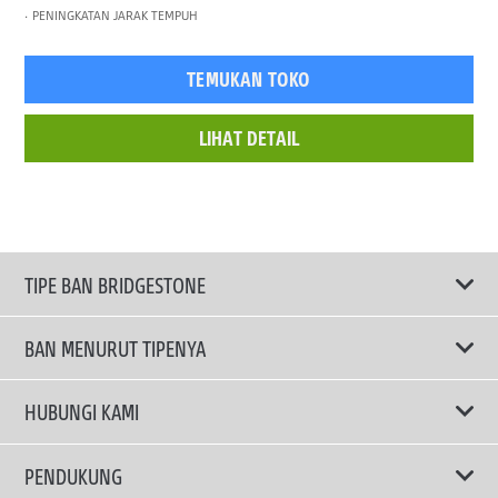
PENINGKATAN JARAK TEMPUH
TEMUKAN TOKO
LIHAT DETAIL
TIPE BAN BRIDGESTONE
BAN MENURUT TIPENYA
Ban ENLITEN
HUBUNGI KAMI
Ban Performa
Email Kami
PENDUKUNG
Ban Run Flat