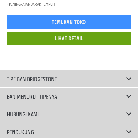
PENINGKATAN JARAK TEMPUH
TEMUKAN TOKO
LIHAT DETAIL
TIPE BAN BRIDGESTONE
BAN MENURUT TIPENYA
Ban ENLITEN
HUBUNGI KAMI
Ban Performa
Email Kami
PENDUKUNG
Ban Run Flat