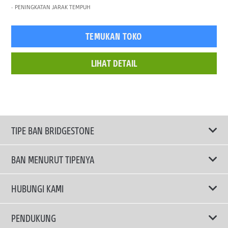
PENINGKATAN JARAK TEMPUH
TEMUKAN TOKO
LIHAT DETAIL
TIPE BAN BRIDGESTONE
BAN MENURUT TIPENYA
Ban ENLITEN
HUBUNGI KAMI
Ban Performa
Email Kami
PENDUKUNG
Ban Run Flat