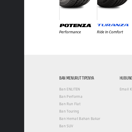
Performance
Ride In Comfort
BAN MENURUT TIPENYA
HUBUNG
Ban ENLITEN
Email 
Ban Performa
Ban Run Flat
Ban Touring
Ban Hemat Bahan Bakar
Ban SUV