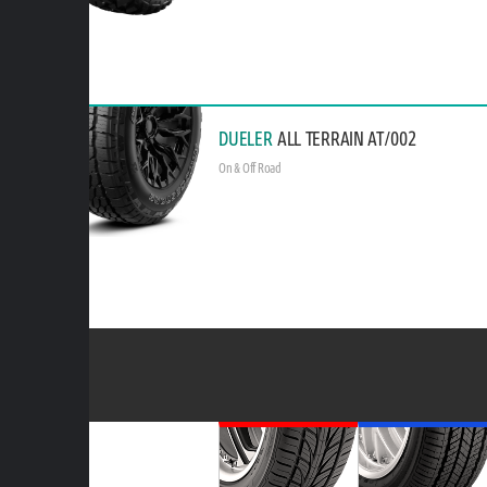
DUELER
ALL TERRAIN AT/002
On & Off Road