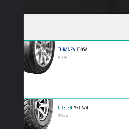
TURANZA
T005A
Touring
DUELER
M/T 674
Off Road