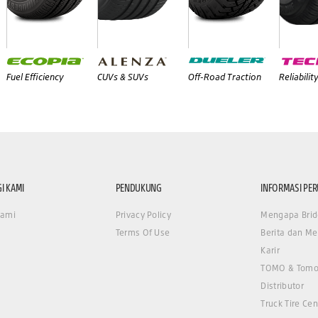
Fuel Efficiency
CUVs & SUVs
Off-Road Traction
Reliabilit
I KAMI
PENDUKUNG
INFORMASI PE
Kami
Privacy Policy
Mengapa Brid
Terms Of Use
Berita dan Me
Karir
TOMO & Tomo
Distributor
Truck Tire Cen