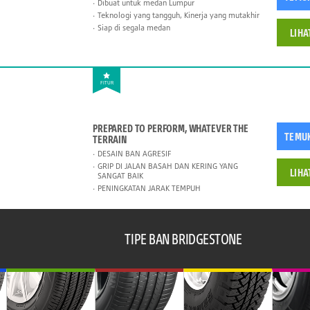
Dibuat untuk medan Lumpur
Teknologi yang tangguh, Kinerja yang mutakhir
Siap di segala medan
LIHA
FITUR
PREPARED TO PERFORM, WHATEVER THE
TEMU
TERRAIN
DESAIN BAN AGRESIF
GRIP DI JALAN BASAH DAN KERING YANG
LIHA
SANGAT BAIK
PENINGKATAN JARAK TEMPUH
TIPE BAN BRIDGESTONE