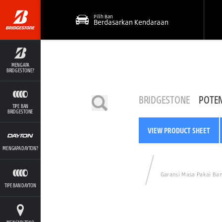
Pilih Ban
Berdasarkan Kendaraan
MENGAPA
BRIDGESTONE?
BRIDGESTONE
POTE
TIPE BAN
BRIDGESTONE
VIEW PRODUCT SHEET
MENGAPA DAYTON?
Garansi Masa Pakai Ba
TIPE BAN DAYTON