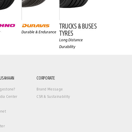
TRUCKS & BUSES
TYRES
y
Durable & Endurance
Long Distance
Durability
RUSAHAAN
CORPORATE
gestone?
Brand Message
dia Center
CSR & Sustainability
net
ter