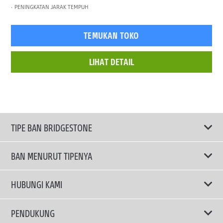
PENINGKATAN JARAK TEMPUH
TEMUKAN TOKO
LIHAT DETAIL
TIPE BAN BRIDGESTONE
BAN MENURUT TIPENYA
Ban ENLITEN
HUBUNGI KAMI
Ban Performa
Email Kami
PENDUKUNG
Ban Run Flat