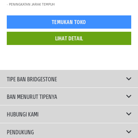
PENINGKATAN JARAK TEMPUH
TEMUKAN TOKO
LIHAT DETAIL
TIPE BAN BRIDGESTONE
BAN MENURUT TIPENYA
Ban ENLITEN
HUBUNGI KAMI
Ban Performa
Email Kami
PENDUKUNG
Ban Run Flat