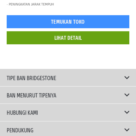
PENINGKATAN JARAK TEMPUH
TEMUKAN TOKO
LIHAT DETAIL
TIPE BAN BRIDGESTONE
BAN MENURUT TIPENYA
Ban ENLITEN
HUBUNGI KAMI
Ban Performa
Email Kami
PENDUKUNG
Ban Run Flat