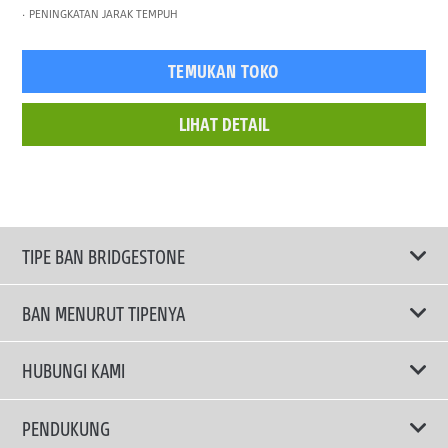
PENINGKATAN JARAK TEMPUH
TEMUKAN TOKO
LIHAT DETAIL
TIPE BAN BRIDGESTONE
BAN MENURUT TIPENYA
Ban ENLITEN
HUBUNGI KAMI
Ban Performa
Email Kami
PENDUKUNG
Ban Run Flat