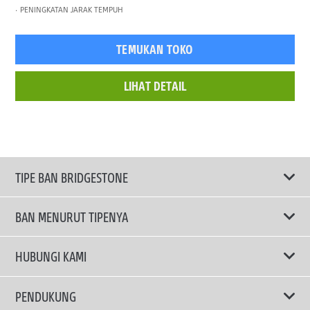
PENINGKATAN JARAK TEMPUH
TEMUKAN TOKO
LIHAT DETAIL
TIPE BAN BRIDGESTONE
BAN MENURUT TIPENYA
Ban ENLITEN
HUBUNGI KAMI
Ban Performa
Email Kami
PENDUKUNG
Ban Run Flat