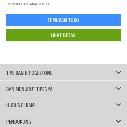
PENINGKATAN JARAK TEMPUH
TEMUKAN TOKO
LIHAT DETAIL
TIPE BAN BRIDGESTONE
BAN MENURUT TIPENYA
Ban ENLITEN
HUBUNGI KAMI
Ban Performa
Email Kami
PENDUKUNG
Ban Run Flat